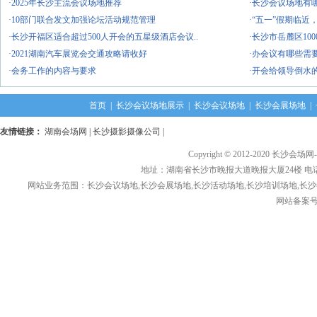
·2025年长沙主流会议场地推荐
·长沙会议场地有
·10部门联合发文加强论坛活动规范管理
·“五一”假期临
·长沙开福区适合超过500人开会的五星级酒店会议..
·长沙市岳麓区10
·2021湖南汽车展览会交通攻略请收好
·办会议有哪些需
·会务工作的内容与要求
·开会给领导倒水
首页
|
长沙会议场地展示
|
长沙会议场地
|
长沙会展场地
|
友情链接：
湖南会场网
|
长沙摄影摄像公司
|
Copyright © 2012-2020 长沙会场网
地址：湖南省长沙市晚报大道晚报大厦24楼 电话： 1376
网站业务范围：长沙会议场地,长沙会展场地,长沙活动场地,长沙培训场地,长沙
网站备案