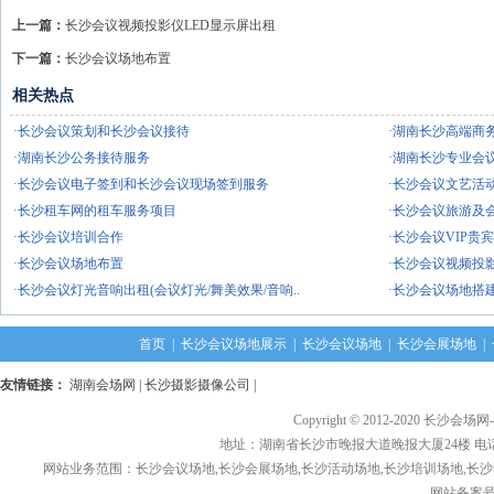
上一篇：
长沙会议视频投影仪LED显示屏出租
下一篇：
长沙会议场地布置
相关热点
·长沙会议策划和长沙会议接待
·湖南长沙高端商
·湖南长沙公务接待服务
·湖南长沙专业会
·长沙会议电子签到和长沙会议现场签到服务
·长沙会议文艺活
·长沙租车网的租车服务项目
·长沙会议旅游及
·长沙会议培训合作
·长沙会议VIP贵
·长沙会议场地布置
·长沙会议视频投
·长沙会议灯光音响出租(会议灯光/舞美效果/音响..
·长沙会议场地搭建
首页
|
长沙会议场地展示
|
长沙会议场地
|
长沙会展场地
|
友情链接：
湖南会场网
|
长沙摄影摄像公司
|
Copyright © 2012-2020 长沙会场网
地址：湖南省长沙市晚报大道晚报大厦24楼 电话： 1376
网站业务范围：长沙会议场地,长沙会展场地,长沙活动场地,长沙培训场地,长沙
网站备案