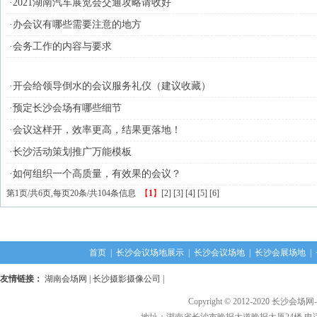
·2021湖南汽车展览会交通攻略请收好
·办会议有哪些需要注意的地方
·会务工作的内容与要求
·开会给领导倒水的会议服务礼仪（建议收藏）
·预定长沙会场有哪些细节
·会议这样开，效率更高，结果更落地！
·长沙活动策划推广万能模板
·如何组织一个高质量，有效果的会议？
第1页/共6页,每页20条/共104条信息
【
1
】
[
2
] [
3
] [
4
] [
5
] [
6
]
首页
|
长沙会议场地展示
|
长沙会议场地
|
长沙会展场地
|
友情链接：
湖南会场网
|
长沙摄影摄像公司
|
Copyright © 2012-2020 长沙会场网