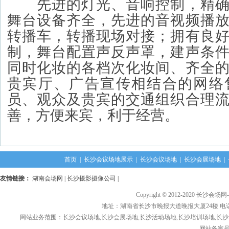
先进的灯光、音响控制，精确
舞台设备齐全，先进的音视频播
转播车，转播现场对接；拥有良
制，舞台配置声反声罩，建声条
同时化妆的各档次化妆间、齐全
贵宾厅、广告宣传相结合的网络
员、观众及贵宾的交通组织合理
善，方便来宾，利于经营。
首页
|
长沙会议场地展示
|
长沙会议场地
|
长沙会展场地
|
友情链接：
湖南会场网
|
长沙摄影摄像公司
|
Copyright © 2012-2020 长沙会场网
地址：湖南省长沙市晚报大道晚报大厦24楼 电话： 1376
网站业务范围：长沙会议场地,长沙会展场地,长沙活动场地,长沙培训场地,长沙
网站备案