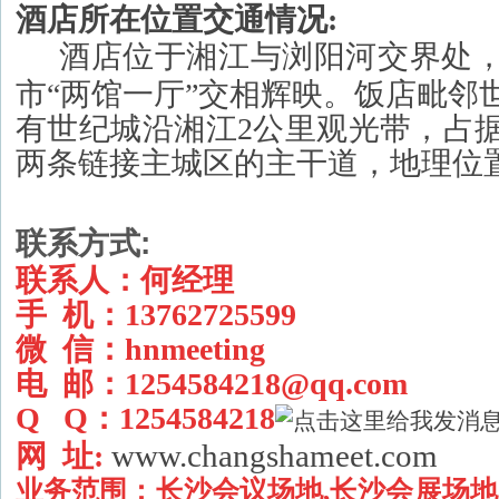
酒店所在位置交通情况:
酒店
位于湘江与浏阳河交界处
市“两馆一厅”交相辉映。饭店毗邻
有世纪城沿湘江2公里观光带，占
两条链接主城区的主干道，地理位
联系方式:
联系人：何经理
手 机：13762725599
微 信：hnmeeting
电 邮：
1254584218@qq.com
Q Q：1254584218
www.changshameet.com
网 址:
业务范围：
长沙会议场地,长沙会展场地