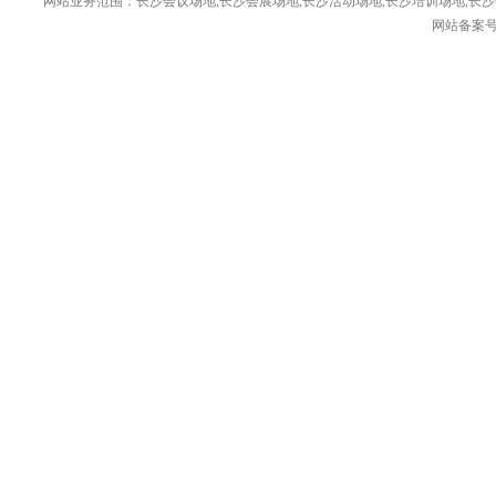
网站业务范围：长沙会议场地,长沙会展场地,长沙活动场地,长沙培训场地,长沙
网站备案