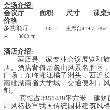
会场介绍:
会议厅 面积 尺寸 课桌式
价格
多功能厅
333㎡
主席台
4
×
9.7=38
㎡
人 8800 元
酒店介绍:
酒店
是一家专业会议展览和
店。酒店背倚岳麓山风景名胜区
广场，东临湘江橘子洲头，西近
南毗湖南省大学城，交通便利，
郁。
宾馆占地51438平方米，建筑面
计风格极富我国传统园林建筑风