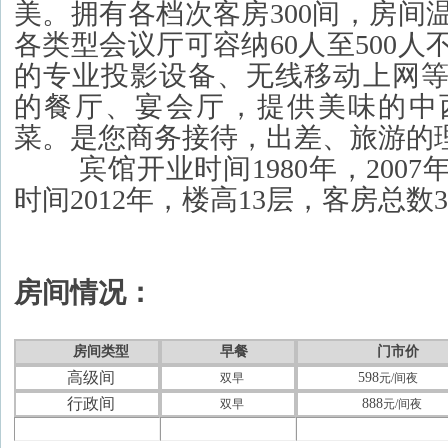
美。拥有各档次客房300间，房间
各类型会议厅可容纳60人至500
的专业投影设备、无线移动上网
的餐厅、宴会厅，提供美味的中
菜。是您商务接待，出差、旅游的
宾馆开业时间1980年，2007
时间2012年，楼高13层，客房总数
房间情况：
房间类型
早餐
门市价
高级间
598
双早
元
/
间夜
行政间
888
双早
元
/
间夜